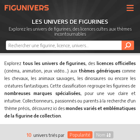
UNIVERS
LES UNIVERS DE FIGURINES
LICENCES
Explorez les univers de figurines, des licences cultes aux thèmes
incontournables
MARQUES
NOUVEAUTÉS
DERNIERS AJOUTS
Explorez
tous les univers de figurines
, des
licences officielles
(cinéma, animation, jeux vidéo…) aux
thèmes génériques
comme
les chevaux, les animaux sauvages, les dinosaures ou encore les
créatures fantastiques. Cette classification regroupe les figurines de
nombreuses marques spécialisées
, pour une vue claire et
intuitive. Collectionneurs, passionnés ou parents à la recherche d'un
thème précis, découvrez ici des
mondes variés et emblématiques
de la figurine de collection
.
10
Popularité
Nom
univers triés par