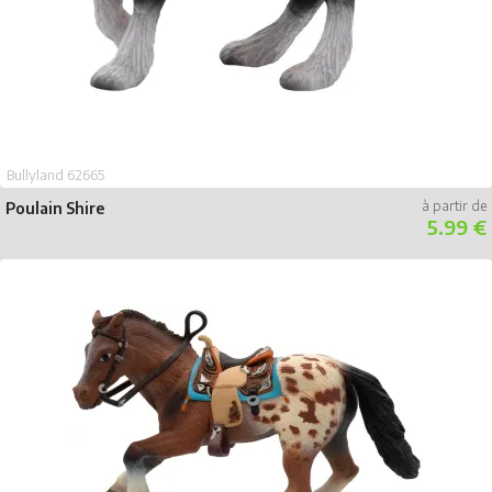
Bullyland 62665
Poulain Shire
5.99 €