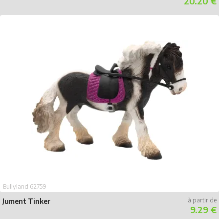
20.20 €
Bullyland 62759
Jument Tinker
9.29 €