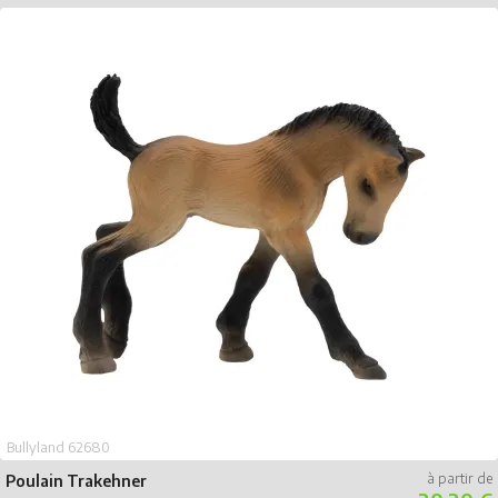
Bullyland 62680
Poulain Trakehner