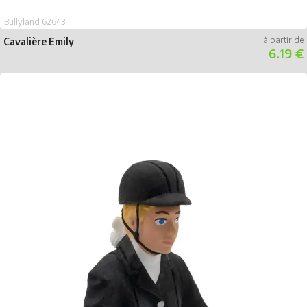
Bullyland 62643
Cavalière Emily
6.19 €