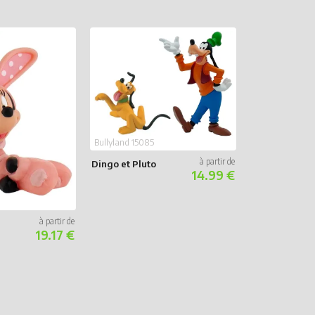
Enesco 601766
Bullyland 15085
Mickey & Min
Dingo et Pluto
Sapin - Disne
14.99 €
Possible Dre
19.17 €