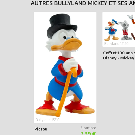
AUTRES BULLYLAND MICKEY ET SES AM
Bullyland 15150
Coffret 100 ans 
Disney - Mickey
ses Amis
Bullyland 15310
Picsou
7.39 €