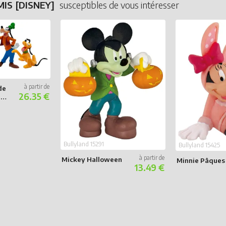
IS [DISNEY]
susceptibles de vous intéresser
de
26.35 €
 et
Bullyland 15291
Bullyland 15425
Mickey Halloween
Minnie Pâques
13.49 €