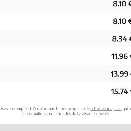
8.10 
8.10 
8.34 
11.96
13.99
15.74
rises en compte ici. Certains marchands proposent le
retrait en magasin
qui p
d'informations sur les modes de livraison proposés.