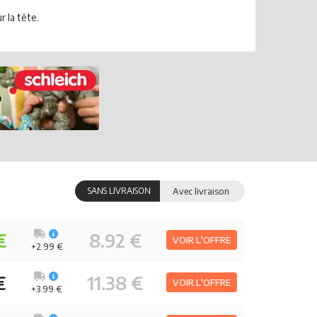
 la tête.
SANS LIVRAISON
Avec livraison
€
8.92 €
VOIR L'OFFRE
+2.99 €
€
11.38 €
VOIR L'OFFRE
+3.99 €