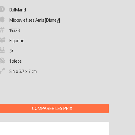
Bullyland
Mickey et ses Amis [Disney]
15329
Figurine
3+
1 pièce
5.4 x 3.7 x 7 cm
COMPARER LES PRIX