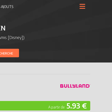
 AJOUTS
EN
Amis [Disney])
CHERCHE
5.93 €