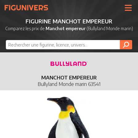
UNIVERS
FIGURINE MANCHOT EMPEREUR
LICENCES
Comparez les prix de
Manchot empereur
(Bullyland Monde marin)
MARQUES
NOUVEAUTÉS
DERNIERS AJOUTS
MANCHOT EMPEREUR
Bullyland Monde marin 63541