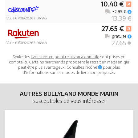
10.40 €
+2.99 €
13.39 €
Vu le 07/08/2026 à 06h45
27.65 €
gratuite
27.65 €
Vu le 07/08/2026 à 06h48
Seules les
livraisons en point relais ou à domicile
sont prises en
compte ici. Certains marchands proposent le
retrait en magasin
qui
peut être plus avantageux. Consultez l'icône
pour plus
d'informations sur les modes de livraison proposés.
AUTRES BULLYLAND MONDE MARIN
susceptibles de vous intéresser