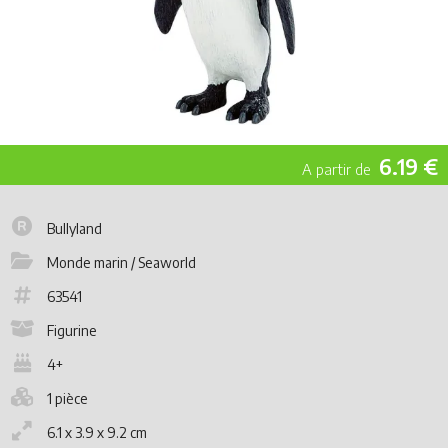
6.19 €
Bullyland
Monde marin / Seaworld
63541
Figurine
4+
1 pièce
6.1 x 3.9 x 9.2 cm