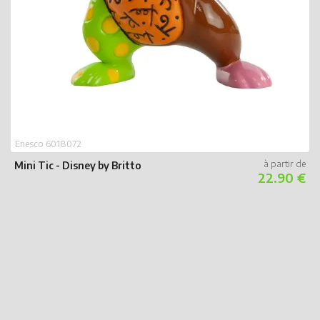
E
M
Enesco 6018072
Mini Tic - Disney by Britto
22.90 €