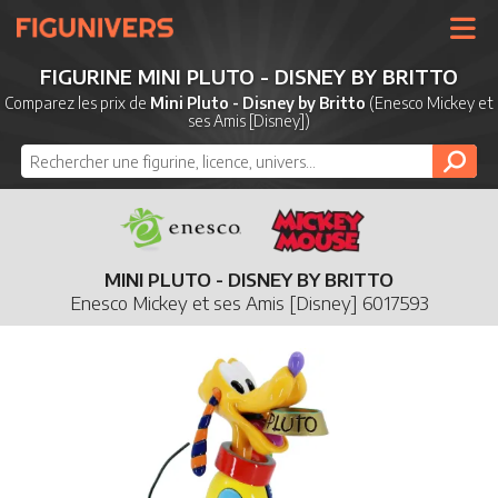
UNIVERS
FIGURINE MINI PLUTO - DISNEY BY BRITTO
LICENCES
Comparez les prix de
Mini Pluto - Disney by Britto
(Enesco Mickey et
ses Amis [Disney])
MARQUES
NOUVEAUTÉS
DERNIERS AJOUTS
MINI PLUTO - DISNEY BY BRITTO
Enesco Mickey et ses Amis [Disney] 6017593