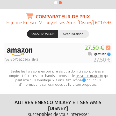
COMPARATEUR DE PRIX
Figurine Enesco Mickey et ses Amis [Disney] 6017593
SANS LIVRAISON
Avec livraison
27.50 €
gratuite
27.50 €
Vu le 07/08/2026 à 15h42
Seules les
livraisons en point relais ou à domicile
sont prises en
compte ici. Certains marchands proposent le
retrait en magasin
qui
peut être plus avantageux. Consultez l'icône
pour plus
d'informations sur les modes de livraison proposés.
AUTRES ENESCO MICKEY ET SES AMIS
[DISNEY]
susceptibles de vous intéresser