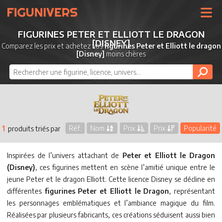
UNIVERS
FIGURINES PETER ET ELLIOTT LE DRAGON
[DISNEY]
LICENCES
Comparez les prix et achetez vos
figurines Peter et Elliott le dragon
[Disney]
moins chères
MARQUES
NOUVEAUTÉS
DERNIERS AJOUTS
1
Réf.
Nom
Prix
Prix
Popularité
produits triés par
Inspirées de l’univers attachant de
Peter et Elliott le Dragon
(Disney)
, ces figurines mettent en scène l’amitié unique entre le
jeune Peter et le dragon Elliott. Cette licence Disney se décline en
différentes
figurines Peter et Elliott le Dragon
, représentant
les personnages emblématiques et l’ambiance magique du film.
Réalisées par plusieurs fabricants, ces créations séduisent aussi bien