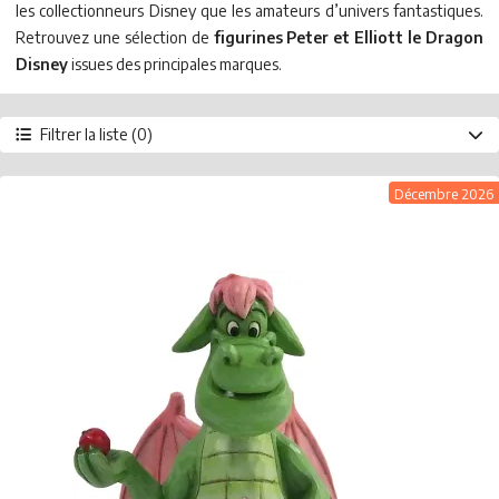
les collectionneurs Disney que les amateurs d’univers fantastiques.
Retrouvez une sélection de
figurines Peter et Elliott le Dragon
Disney
issues des principales marques.
Filtrer la liste (0)
Marque
Enesco
Décembre 2026
Type de produit
Figurine
Année
2026
Prix
- de 10 €
de 10 à 20 €
de 20 à 50 €
+ de 50 €