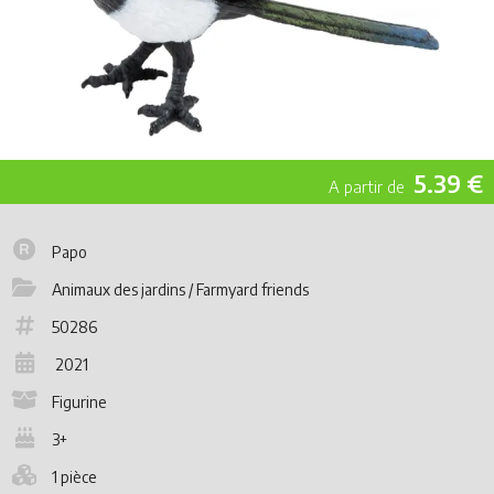
5.39 €
Papo
Animaux des jardins / Farmyard friends
50286
2021
Figurine
3+
1 pièce