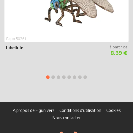
Papo 50261
Libellule
8.39 €
P
P
A propos de Figunivers
Conditions d'utilisation
Cookies
Nous contacter