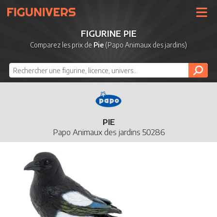
UNIVERS
FIGURINE PIE
LICENCES
Comparez les prix de
Pie
(Papo Animaux des jardins)
MARQUES
NOUVEAUTÉS
DERNIERS AJOUTS
PIE
Papo Animaux des jardins 50286