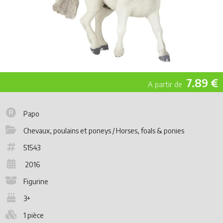
7.89 €
Papo
Chevaux, poulains et poneys / Horses, foals & ponies
51543
2016
Figurine
3+
1 pièce