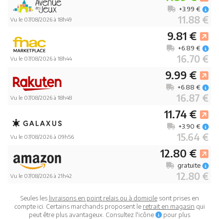
+3.99 €
11.88 €
Vu le 07/08/2026 à 18h49
9.81 €
+6.89 €
16.70 €
Vu le 07/08/2026 à 18h44
9.99 €
+6.88 €
16.87 €
Vu le 07/08/2026 à 18h48
11.74 €
+3.90 €
15.64 €
Vu le 07/08/2026 à 09h56
12.80 €
gratuite
12.80 €
Vu le 07/08/2026 à 21h42
Seules les
livraisons en point relais ou à domicile
sont prises en
compte ici. Certains marchands proposent le
retrait en magasin
qui
peut être plus avantageux. Consultez l'icône
pour plus