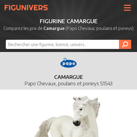
UNIVERS
FIGURINE CAMARGUE
LICENCES
Comparez les prix de
Camargue
(Papo Chevaux, poulains et poneys)
MARQUES
NOUVEAUTÉS
DERNIERS AJOUTS
CAMARGUE
Papo Chevaux, poulains et poneys 51543