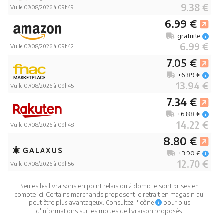
9.38 €
Vu le 07/08/2026 à 09h49
6.99 €
gratuite
6.99 €
Vu le 07/08/2026 à 09h42
7.05 €
+6.89 €
13.94 €
Vu le 07/08/2026 à 09h45
7.34 €
+6.88 €
14.22 €
Vu le 07/08/2026 à 09h48
8.80 €
+3.90 €
12.70 €
Vu le 07/08/2026 à 09h56
Seules les
livraisons en point relais ou à domicile
sont prises en
compte ici. Certains marchands proposent le
retrait en magasin
qui
peut être plus avantageux. Consultez l'icône
pour plus
d'informations sur les modes de livraison proposés.