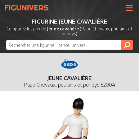
UNIVERS
FIGURINE JEUNE CAVALIÈRE
LICENCES
Comparez les prix de
Jeune cavalière
(Papo Chevaux, poulains et
poneys)
MARQUES
NOUVEAUTÉS
DERNIERS AJOUTS
JEUNE CAVALIÈRE
Papo Chevaux, poulains et poneys 52004