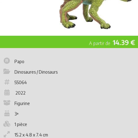
14.39 €
Papo
Dinosaures / Dinosaurs
55064
2022
Figurine
3+
1 pièce
15.2 x 4.8 x 7.4 cm