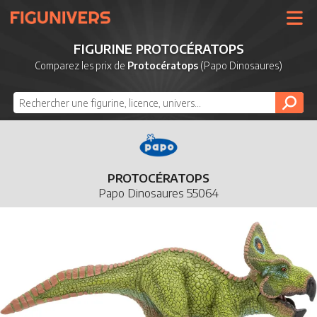
UNIVERS
FIGURINE PROTOCÉRATOPS
LICENCES
Comparez les prix de
Protocératops
(Papo Dinosaures)
MARQUES
NOUVEAUTÉS
DERNIERS AJOUTS
PROTOCÉRATOPS
Papo Dinosaures 55064