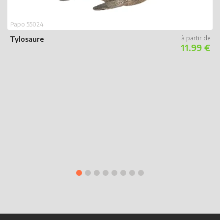
Papo 55024
Tylosaure
11.99 €
P
D