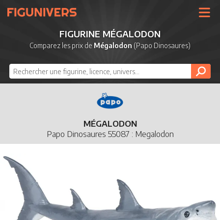
UNIVERS
FIGURINE MÉGALODON
LICENCES
Comparez les prix de
Mégalodon
(Papo Dinosaures)
MARQUES
NOUVEAUTÉS
DERNIERS AJOUTS
MÉGALODON
Papo Dinosaures 55087 : Megalodon