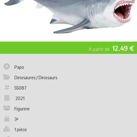
12.49 €
Papo
Dinosaures / Dinosaurs
55087
2021
Figurine
3+
1 pièce