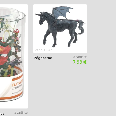
Papo 36042
Pégacorne
7.99 €
Papo 38996
Ork géant au
sabre
ues