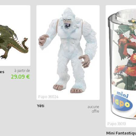
es
29.09 €
Papo 36024
Yéti
Papo 33013
Mini Fantastiq