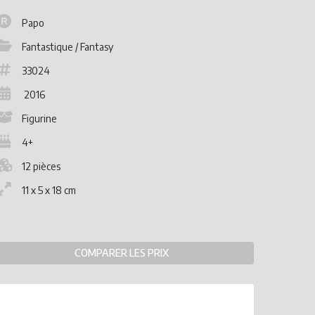
Papo
Fantastique / Fantasy
33024
2016
Figurine
4+
12 pièces
11 x 5 x 18 cm
COMPARER LES PRIX