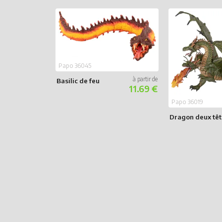
Papo 36045
Basilic de feu
11.69 €
Papo 36019
Dragon deux têt