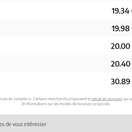
19.34
19.98
20.00
20.40
30.89
rises en compte ici. Certains marchands proposent le
retrait en magasin
qui p
d'informations sur les modes de livraison proposés.
es de vous intéresser