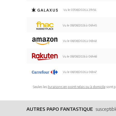
Vu le 07/08/2026 à 21h56
Vu le 08/08/2026 à 06h45
Vu le 08/08/2026 à 06h43
Vu le 08/08/2026 à 06h48
Vu le 08/08/2026 à 06h47
Seules les
livraisons en point relais ou à domicile
sont p
AUTRES PAPO FANTASTIQUE
susceptibl