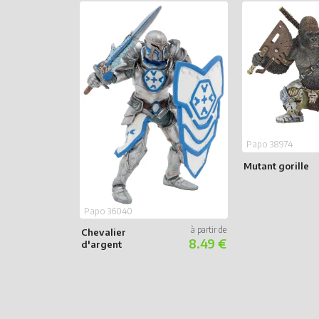
Papo 38974
Mutant gorille
Papo 36040
Chevalier
8.49 €
d'argent