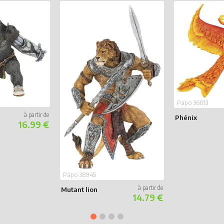
Papo 36013
Phénix
16.99 €
Papo 38945
Mutant lion
14.79 €