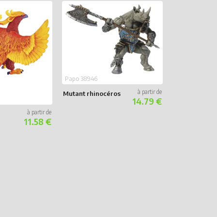
Papo 36038
Papo 38946
Dragon des a
Mutant rhinocéros
14.79 €
11.58 €