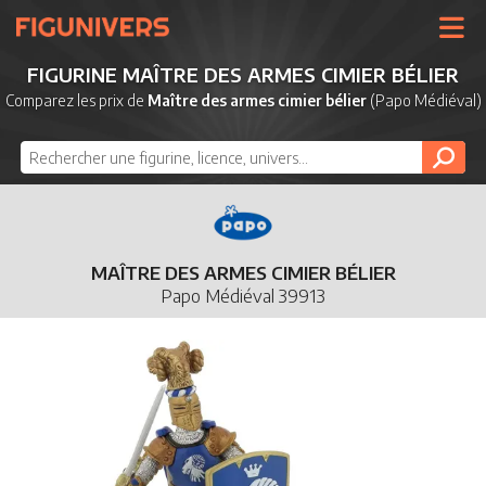
UNIVERS
FIGURINE MAÎTRE DES ARMES CIMIER BÉLIER
LICENCES
Comparez les prix de
Maître des armes cimier bélier
(Papo Médiéval)
MARQUES
NOUVEAUTÉS
DERNIERS AJOUTS
MAÎTRE DES ARMES CIMIER BÉLIER
Papo Médiéval 39913