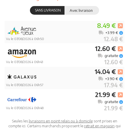
SANS LIVRAISON
Avec livraison
8.49 €
+3.99 €
12.48 €
Vu le 07/08/2026 à 06h50
12.60 €
gratuite
12.60 €
Vu le 07/08/2026 à 06h43
14.04 €
+3.90 €
17.94 €
Vu le 07/08/2026 à 06h57
21.99 €
gratuite
21.99 €
Vu le 07/08/2026 à 06h48
Seules les
livraisons en point relais ou à domicile
sont prises en
compte ici. Certains marchands proposent le
retrait en magasin
qui