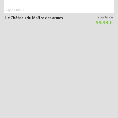
Papo 60002
Le Château du Maître des armes
99.99 €
P
T