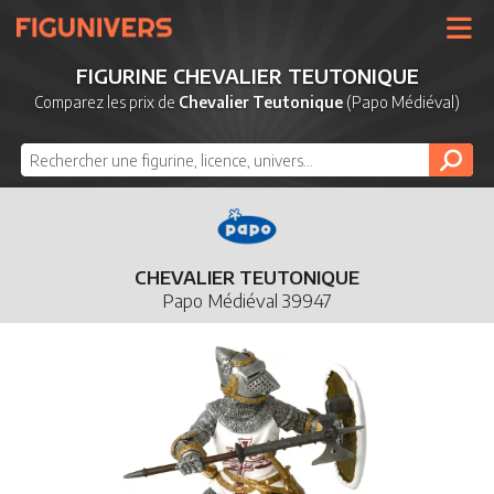
UNIVERS
FIGURINE CHEVALIER TEUTONIQUE
LICENCES
Comparez les prix de
Chevalier Teutonique
(Papo Médiéval)
MARQUES
NOUVEAUTÉS
DERNIERS AJOUTS
CHEVALIER TEUTONIQUE
Papo Médiéval 39947