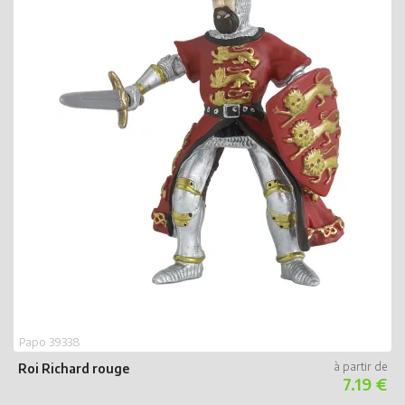
P
R
Papo 39338
Roi Richard rouge
7.19 €