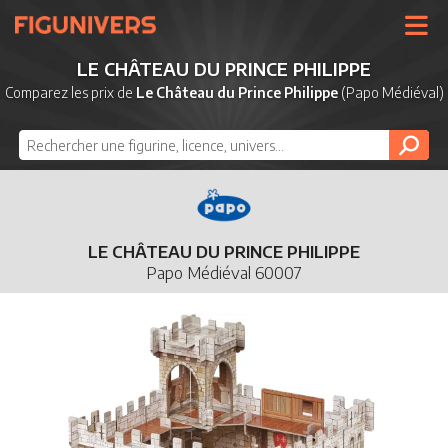
UNIVERS
LE CHÂTEAU DU PRINCE PHILIPPE
LICENCES
Comparez les prix de
Le Château du Prince Philippe
(Papo Médiéval)
MARQUES
NOUVEAUTÉS
DERNIERS AJOUTS
LE CHÂTEAU DU PRINCE PHILIPPE
Papo Médiéval 60007