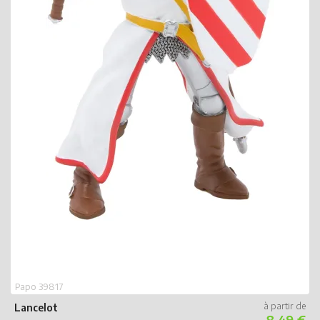
Papo 39817
Lancelot
8.49 €