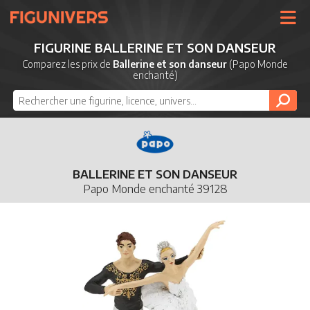
UNIVERS
FIGURINE BALLERINE ET SON DANSEUR
LICENCES
Comparez les prix de
Ballerine et son danseur
(Papo Monde
enchanté)
MARQUES
NOUVEAUTÉS
DERNIERS AJOUTS
BALLERINE ET SON DANSEUR
Papo Monde enchanté 39128