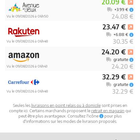
20.09 €
+3.99 €
24.08 €
Vu le 09/08/2026 à 06h50
23.47 €
+6.88 €
30.35 €
Vu le 09/08/2026 à 06h48
24.20 €
gratuite
24.20 €
Vu le 09/08/2026 à 06h43
32.29 €
gratuite
32.29 €
Vu le 09/08/2026 à 06h48
Seules les
livraisons en point relais ou à domicile
sont prises en
compte ici. Certains marchands proposent le
retrait en magasin
qui
peut être plus avantageux. Consultez l'icône
pour plus
d'informations sur les modes de livraison proposés.