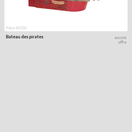
Papo 60250
Bateau des pirates
P
P