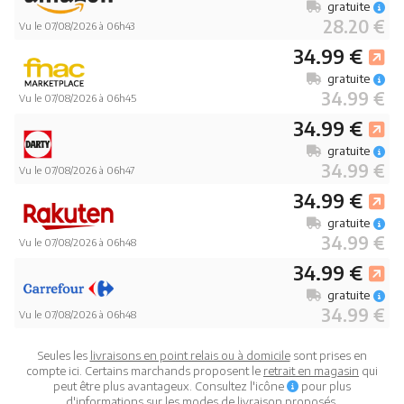
gratuite
28.20 €
Vu le 07/08/2026 à 06h43
34.99 €
gratuite
34.99 €
Vu le 07/08/2026 à 06h45
34.99 €
gratuite
34.99 €
Vu le 07/08/2026 à 06h47
34.99 €
gratuite
34.99 €
Vu le 07/08/2026 à 06h48
34.99 €
gratuite
34.99 €
Vu le 07/08/2026 à 06h48
Seules les
livraisons en point relais ou à domicile
sont prises en
compte ici. Certains marchands proposent le
retrait en magasin
qui
peut être plus avantageux. Consultez l'icône
pour plus
d'informations sur les modes de livraison proposés.