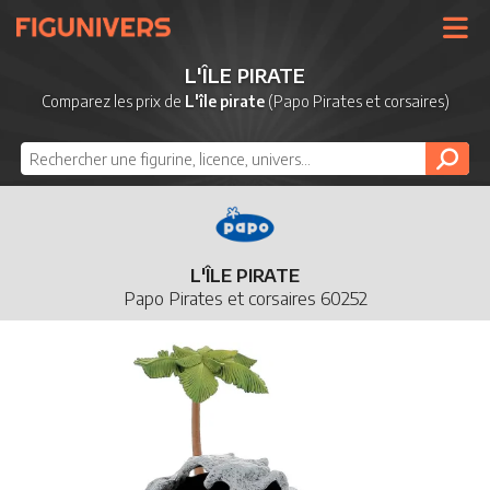
UNIVERS
L'ÎLE PIRATE
LICENCES
Comparez les prix de
L'île pirate
(Papo Pirates et corsaires)
MARQUES
NOUVEAUTÉS
DERNIERS AJOUTS
L'ÎLE PIRATE
Papo Pirates et corsaires 60252