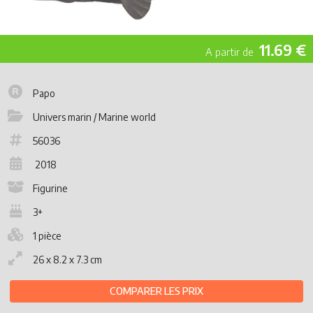
11.69 €
Papo
Univers marin / Marine world
56036
2018
Figurine
3+
1 pièce
26 x 8.2 x 7.3 cm
COMPARER LES PRIX