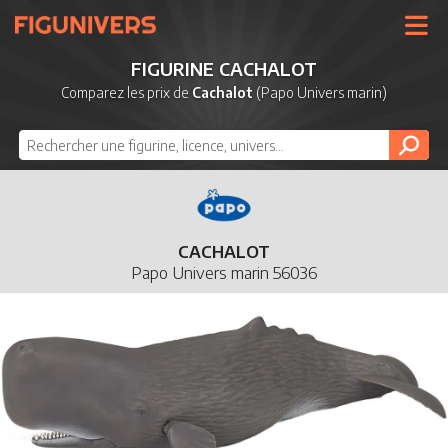
UNIVERS
FIGURINE CACHALOT
LICENCES
Comparez les prix de
Cachalot
(Papo Univers marin)
MARQUES
NOUVEAUTÉS
DERNIERS AJOUTS
CACHALOT
Papo Univers marin 56036