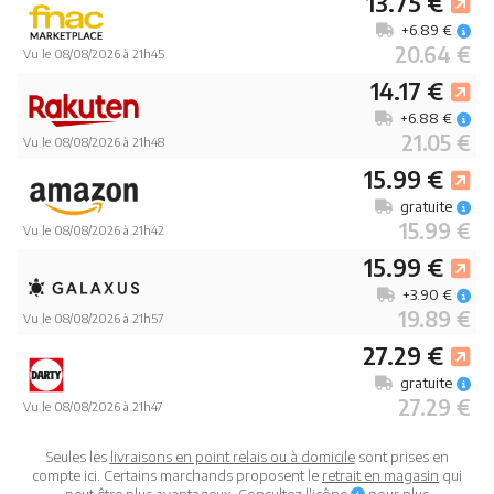
13.75 €
+6.89 €
20.64 €
Vu le 08/08/2026 à 21h45
14.17 €
+6.88 €
21.05 €
Vu le 08/08/2026 à 21h48
15.99 €
gratuite
15.99 €
Vu le 08/08/2026 à 21h42
15.99 €
+3.90 €
19.89 €
Vu le 08/08/2026 à 21h57
27.29 €
gratuite
27.29 €
Vu le 08/08/2026 à 21h47
Seules les
livraisons en point relais ou à domicile
sont prises en
compte ici. Certains marchands proposent le
retrait en magasin
qui
peut être plus avantageux. Consultez l'icône
pour plus