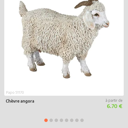
P
M
Papo 51170
Chèvre angora
6.70 €