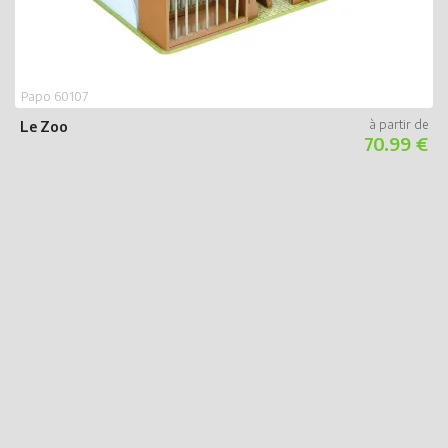
Papo 60107
Le Zoo
70.99 €
P
I