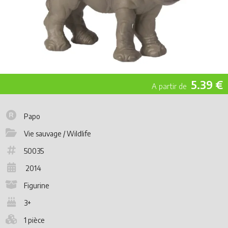
5.39 €
Papo
Vie sauvage / Wildlife
50035
2014
Figurine
3+
1 pièce