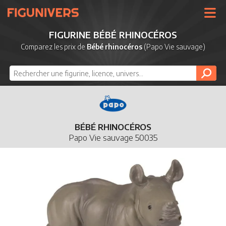
UNIVERS
FIGURINE BÉBÉ RHINOCÉROS
LICENCES
Comparez les prix de
Bébé rhinocéros
(Papo Vie sauvage)
MARQUES
NOUVEAUTÉS
DERNIERS AJOUTS
BÉBÉ RHINOCÉROS
Papo Vie sauvage 50035