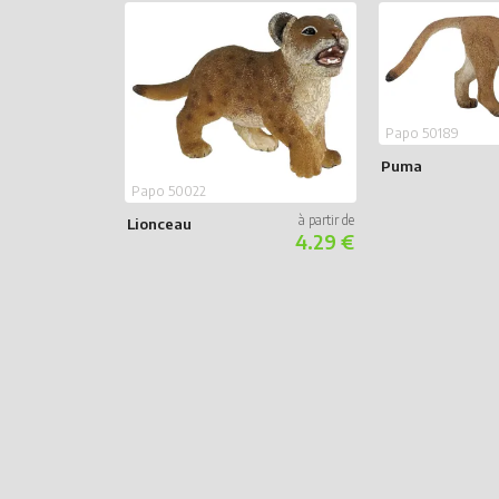
Papo 50189
Puma
Papo 50022
Lionceau
4.29 €