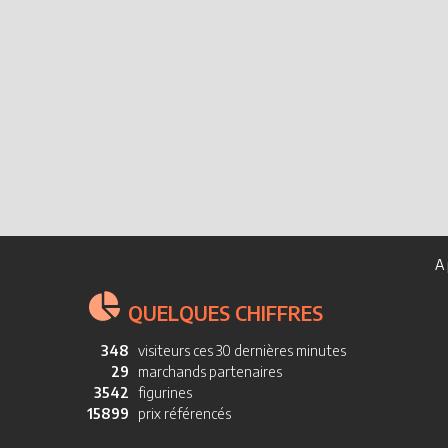
A 
QUELQUES CHIFFRES
348
visiteurs ces 30 dernières minutes
29
marchands partenaires
3542
figurines
15899
prix référencés