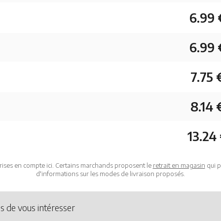
6.99 
6.99 
7.75 
8.14 
13.24
rises en compte ici. Certains marchands proposent le
retrait en magasin
qui p
d'informations sur les modes de livraison proposés.
s de vous intéresser