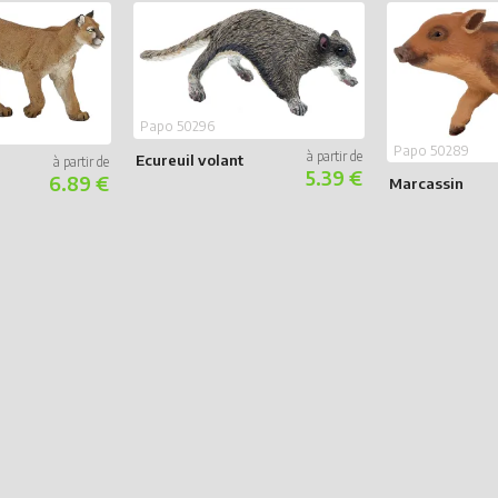
Papo 50296
Papo 50289
Ecureuil volant
5.39 €
6.89 €
Marcassin