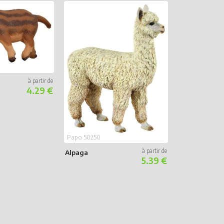
Papo 50175
Grenouille
4.29 €
équatoriale b
Papo 50250
Alpaga
5.39 €