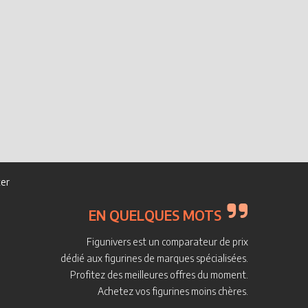
er
EN QUELQUES MOTS
Figunivers est un comparateur de prix
dédié aux figurines de marques spécialisées.
Profitez des meilleures offres du moment.
Achetez vos figurines moins chères.