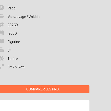
Papo
Vie sauvage / Wildlife
50269
2020
Figurine
3+
1 pièce
3 x 2 x 5 cm
COMPARER LES PRIX