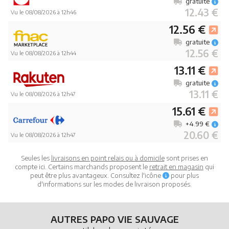
gratuite
12.43 €
Vu le 08/08/2026 à 12h46
12.56 €
gratuite
12.56 €
Vu le 08/08/2026 à 12h44
13.11 €
gratuite
13.11 €
Vu le 08/08/2026 à 12h47
15.61 €
+4.99 €
20.60 €
Vu le 08/08/2026 à 12h47
Seules les
livraisons en point relais ou à domicile
sont prises en
compte ici. Certains marchands proposent le
retrait en magasin
qui
peut être plus avantageux. Consultez l'icône
pour plus
d'informations sur les modes de livraison proposés.
AUTRES PAPO VIE SAUVAGE