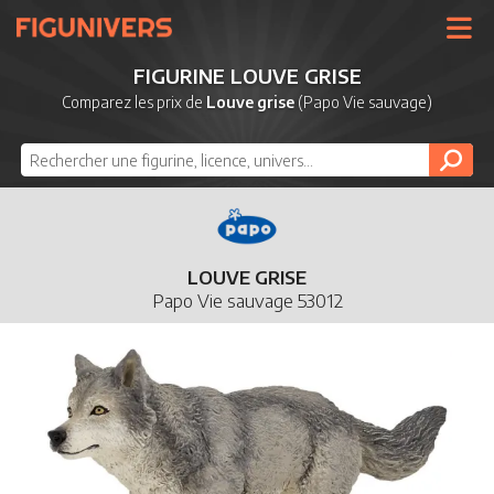
UNIVERS
FIGURINE LOUVE GRISE
LICENCES
Comparez les prix de
Louve grise
(Papo Vie sauvage)
MARQUES
NOUVEAUTÉS
DERNIERS AJOUTS
LOUVE GRISE
Papo Vie sauvage 53012