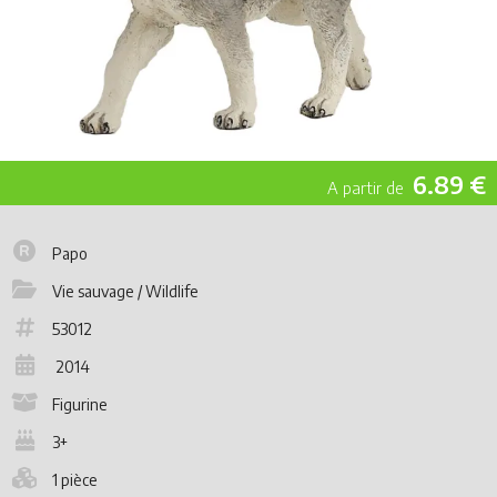
6.89 €
Papo
Vie sauvage / Wildlife
53012
2014
Figurine
3+
1 pièce