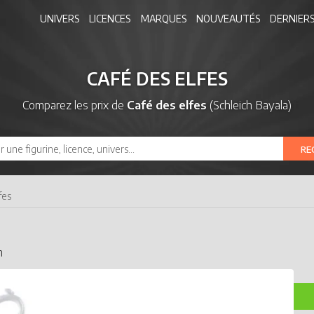
UNIVERS
LICENCES
MARQUES
NOUVEAUTÉS
DERNIERS
CAFÉ DES ELFES
Comparez les prix de
Café des elfes
(Schleich Bayala)
RE
fes
m