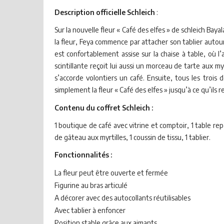
Description officielle Schleich
:
Sur la nouvelle fleur « Café des elfes » de schleich Baya
la fleur, Feya commence par attacher son tablier autour d
est confortablement assise sur la chaise à table, où l
scintillante reçoit lui aussi un morceau de tarte aux my
s’accorde volontiers un café. Ensuite, tous les trois 
simplement la fleur « Café des elfes » jusqu’à ce qu’ils
Contenu du coffret Schleich :
1 boutique de café avec vitrine et comptoir, 1 table repa
de gâteau aux myrtilles, 1 coussin de tissu, 1 tablier.
Fonctionnalités :
La fleur peut être ouverte et fermée
Figurine au bras articulé
A décorer avec des autocollants réutilisables
Avec tablier à enfoncer
Position stable grâce aux aimants