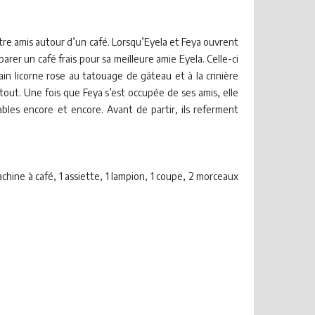
 entre amis autour d’un café. Lorsqu’Eyela et Feya ouvrent
parer un café frais pour sa meilleure amie Eyela. Celle-ci
ain licorne rose au tatouage de gâteau et à la crinière
s tout. Une fois que Feya s’est occupée de ses amis, elle
sables encore et encore. Avant de partir, ils referment
machine à café, 1 assiette, 1 lampion, 1 coupe, 2 morceaux