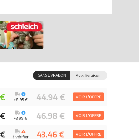
SANS LIVRAISON
Avec livraison
 €
44.94 €
VOIR L'OFFRE
+8.95 €
 €
46.98 €
VOIR L'OFFRE
+3.99 €
 €
43.46 €
VOIR L'OFFRE
à vérifier