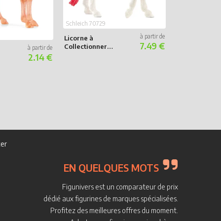
Schleich 70729
Licorne à
7.49 €
Collectionner
Sucre d’orge
2.14 €
Schleich 42508
Eyela sur lico
dorée
er
EN QUELQUES MOTS
Figunivers est un comparateur de prix
dédié aux figurines de marques spécialisées.
Profitez des meilleures offres du moment.