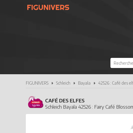
FIGUNIVERS
Schleich
Bayala
42526 : Café des el
CAFÉ DES ELFES
Schleich Bayala 42526 : Fairy Café Blosso