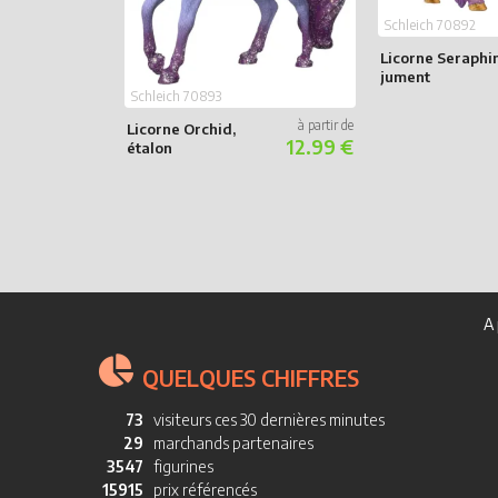
Schleich 70892
Licorne Seraphi
jument
Schleich 70893
Licorne Orchid,
12.99 €
étalon
A 
QUELQUES CHIFFRES
73
visiteurs ces 30 dernières minutes
29
marchands partenaires
3547
figurines
15915
prix référencés