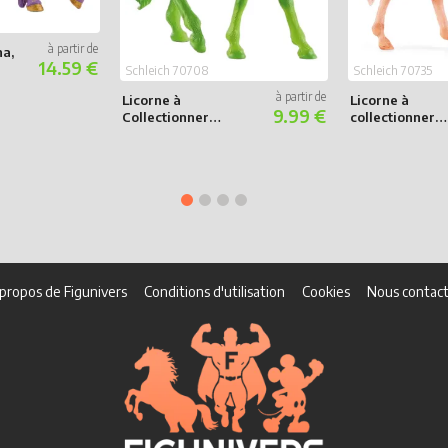
na,
14.59 €
Schleich 70708
Schleich 70735
Licorne à
Licorne à
9.99 €
Collectionner
collectionner
Pomme
Caramel
propos de Figunivers
Conditions d'utilisation
Cookies
Nous contact