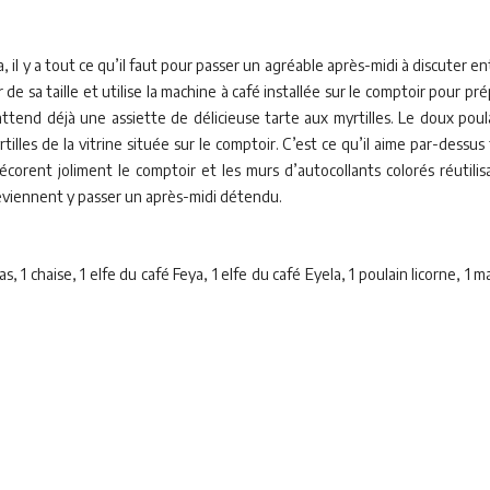
la, il y a tout ce qu’il faut pour passer un agréable après-midi à discuter
e sa taille et utilise la machine à café installée sur le comptoir pour pré
’attend déjà une assiette de délicieuse tarte aux myrtilles. Le doux poul
rtilles de la vitrine située sur le comptoir. C’est ce qu’il aime par-dessu
décorent joliment le comptoir et les murs d’autocollants colorés réutili
 reviennent y passer un après-midi détendu.
s, 1 chaise, 1 elfe du café Feya, 1 elfe du café Eyela, 1 poulain licorne, 1 