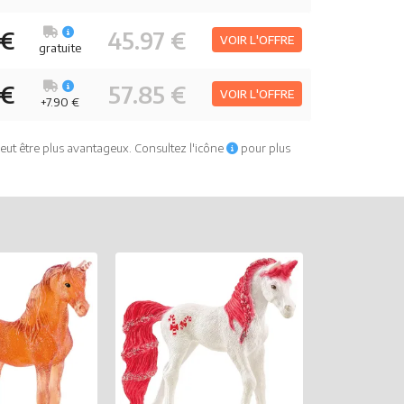
 €
45.97 €
VOIR L'OFFRE
gratuite
 €
57.85 €
VOIR L'OFFRE
+7.90 €
eut être plus avantageux. Consultez l'icône
pour plus