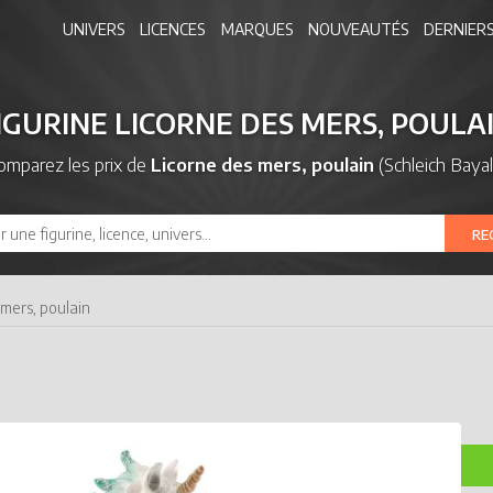
UNIVERS
LICENCES
MARQUES
NOUVEAUTÉS
DERNIERS
IGURINE LICORNE DES MERS, POULA
omparez les prix de
Licorne des mers, poulain
(Schleich Bayal
RE
 mers, poulain