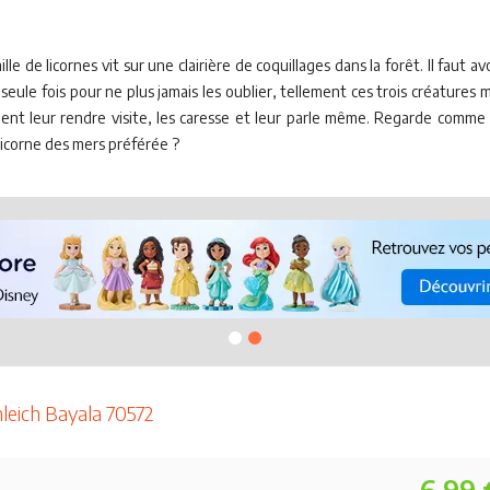
 de licornes vit sur une clairière de coquillages dans la forêt. Il faut 
 une seule fois pour ne plus jamais les oublier, tellement ces trois créatur
ment leur rendre visite, les caresse et leur parle même. Regarde comme
a licorne des mers préférée ?
hleich Bayala 70572
6.99 