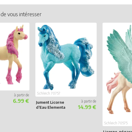
 de vous intéresser
Schleich 70757
6.99 €
Jument Licorne
14.99 €
d’Eau Elementa
Schleich 70575
Licorne-pégas