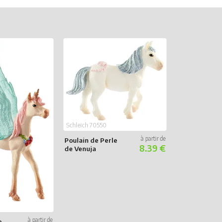
Schleich 70728
Dragon arc-e
ciel
Schleich 70550
Poulain de Perle
8.39 €
de Venuja
e