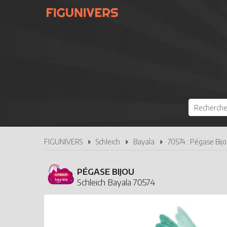
FIGUNIVERS
Schleich
Bayala
70574 : Pégase Bij
PÉGASE BIJOU
Schleich Bayala 70574