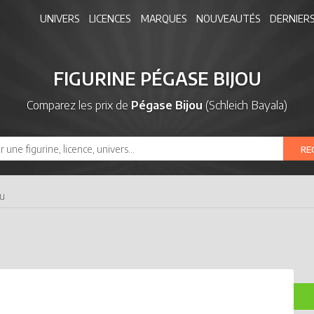
UNIVERS
LICENCES
MARQUES
NOUVEAUTÉS
DERNIERS
FIGURINE PÉGASE BIJOU
Comparez les prix de
Pégase Bijou
(Schleich Bayala)
RE
ou