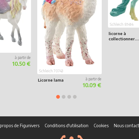
Schleich 81414
licorne à
collectionner
Birdie
10.50 €
Schleich 70743
Licorne lama
10.09 €
propos de Figunivers
Conditions d'utilisation
Cookies
Nous contact