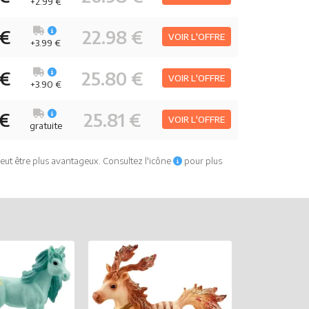
+2.99 €
 €
22.98 €
VOIR L'OFFRE
+3.99 €
 €
25.80 €
VOIR L'OFFRE
+3.90 €
 €
25.81 €
VOIR L'OFFRE
gratuite
eut être plus avantageux. Consultez l'icône
pour plus