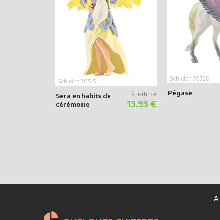
Schleich 70720
Schleich 70515
Pégase
Sera en habits de
13.93 €
cérémonie
A 