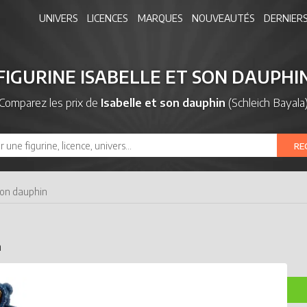
UNIVERS
LICENCES
MARQUES
NOUVEAUTÉS
DERNIERS
FIGURINE ISABELLE ET SON DAUPHI
Comparez les prix de
Isabelle et son dauphin
(Schleich Bayala
RE
 son dauphin
n