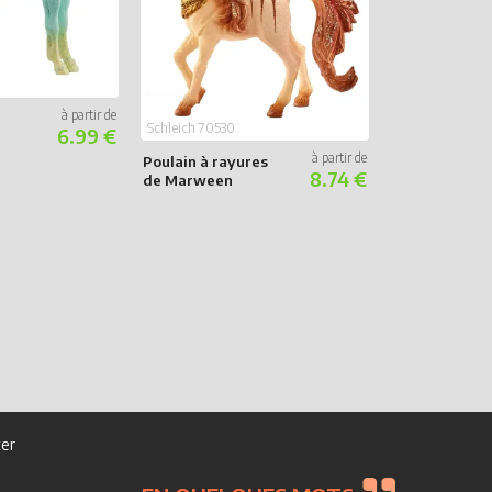
Schleich 70530
6.99 €
Schleich 72249
Poulain à rayures
Licorne des
8.74 €
de Marween
Plages - Édit
Vague
er