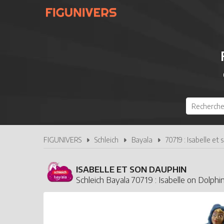
FIGUNIVERS
Schleich
Bayala
70719 : Isabelle et
ISABELLE ET SON DAUPHIN
Schleich Bayala 70719 : Isabelle on Dolphi