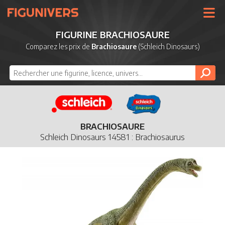
UNIVERS
FIGURINE BRACHIOSAURE
LICENCES
Comparez les prix de
Brachiosaure
(Schleich Dinosaurs)
MARQUES
NOUVEAUTÉS
DERNIERS AJOUTS
BRACHIOSAURE
Schleich Dinosaurs 14581 : Brachiosaurus