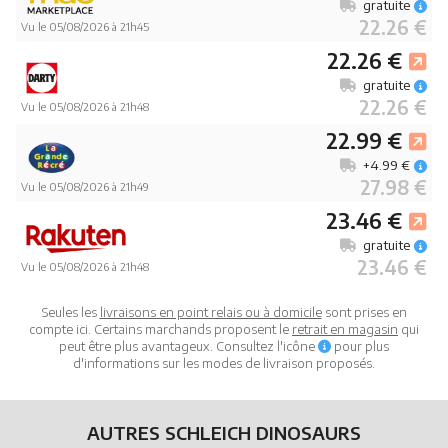
gratuite
22.26 €
Vu le 05/08/2026 à 21h45
22.26 €
gratuite
22.26 €
Vu le 05/08/2026 à 21h48
22.99 €
+4.99 €
27.98 €
Vu le 05/08/2026 à 21h49
23.46 €
gratuite
23.46 €
Vu le 05/08/2026 à 21h48
Seules les
livraisons en point relais ou à domicile
sont prises en
compte ici. Certains marchands proposent le
retrait en magasin
qui
peut être plus avantageux. Consultez l'icône
pour plus
d'informations sur les modes de livraison proposés.
AUTRES SCHLEICH DINOSAURS