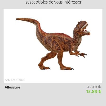
susceptibles de vous intéresser
S
E
Schleich 15043
Allosaure
13.89 €