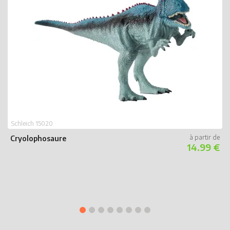
S
Schleich 15020
M
Cryolophosaure
14.99 €