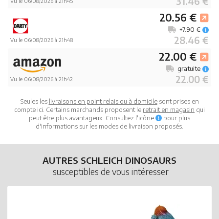
31.46 €
Vu le 06/08/2026 à 21h45
20.56 €
+7.90 €
28.46 €
Vu le 06/08/2026 à 21h48
22.00 €
gratuite
22.00 €
Vu le 06/08/2026 à 21h42
Seules les
livraisons en point relais ou à domicile
sont prises en
compte ici. Certains marchands proposent le
retrait en magasin
qui
peut être plus avantageux. Consultez l'icône
pour plus
d'informations sur les modes de livraison proposés.
AUTRES SCHLEICH DINOSAURS
susceptibles de vous intéresser