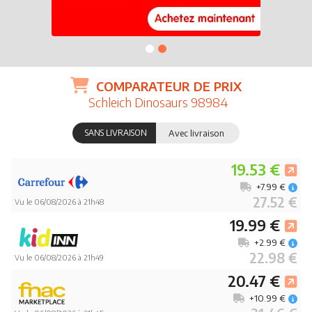
COMPARATEUR DE PRIX
Schleich Dinosaurs 98984
SANS LIVRAISON
Avec livraison
19.53 €
+7.99 €
27.52 €
Vu le 06/08/2026 à 21h48
19.99 €
+2.99 €
22.98 €
Vu le 06/08/2026 à 21h49
20.47 €
+10.99 €