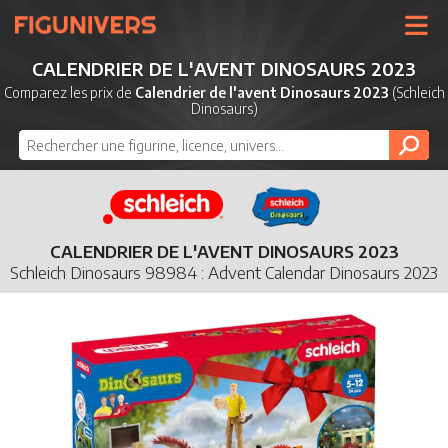
UNIVERS
CALENDRIER DE L'AVENT DINOSAURS 2023
LICENCES
Comparez les prix de
Calendrier de l'avent Dinosaurs 2023
(Schleich
Dinosaurs)
MARQUES
NOUVEAUTÉS
DERNIERS AJOUTS
CALENDRIER DE L'AVENT DINOSAURS 2023
Schleich Dinosaurs 98984 : Advent Calendar Dinosaurs 2023