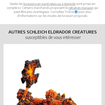
Seules les
livraisons en point relais ou à domicile
sont prises en
compte ici. Certains marchands proposent le
retrait en magasin
qui
peut être plus avantageux. Consultez l'icône
pour plus
d'informations sur les modes de livraison proposés.
AUTRES SCHLEICH ELDRADOR CREATURES
susceptibles de vous intéresser