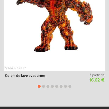
S
Schleich 42447
C
Golem de lave avec arme
16.62 €