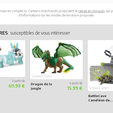
rises en compte ici. Certains marchands proposent le
retrait en magasin
qui p
d'informations sur les modes de livraison proposés.
URES
susceptibles de vous intéresser
Schleich 70791
Dragon de la
69.99 €
15.99 €
jungle
Schleich 42677
BattleCave
Caméléon de
Pierre