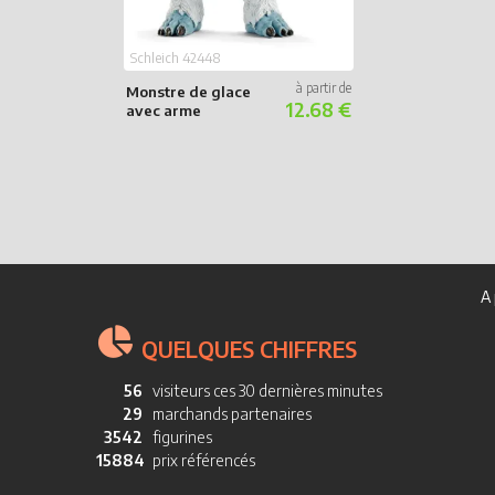
Schleich 42448
Monstre de glace
12.68 €
avec arme
A 
QUELQUES CHIFFRES
56
visiteurs ces 30 dernières minutes
29
marchands partenaires
3542
figurines
15884
prix référencés