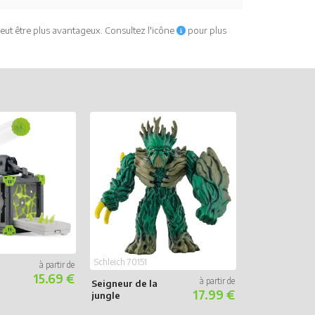
eut être plus avantageux. Consultez l'icône
pour plus
Schleich 70151
15.69 €
Seigneur de la
17.99 €
jungle