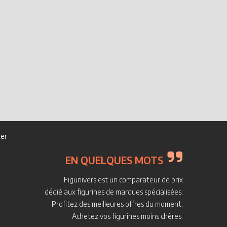
Schleich 42510
Ours du blizz
avec arme
er
EN QUELQUES MOTS
Figunivers est un comparateur de prix
dédié aux figurines de marques spécialisées.
Profitez des meilleures offres du moment.
Achetez vos figurines moins chères.