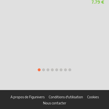
7.79 €
S
M
A propos de Figunivers
Conditions d'utilisation
Cookies
Nous contacter