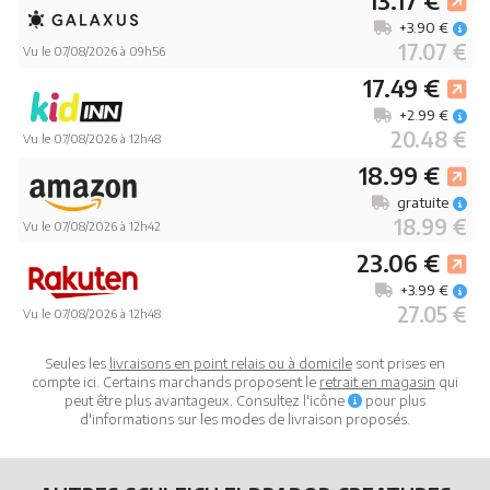
13.17 €
+3.90 €
17.07 €
Vu le 07/08/2026 à 09h56
17.49 €
+2.99 €
20.48 €
Vu le 07/08/2026 à 12h48
18.99 €
gratuite
18.99 €
Vu le 07/08/2026 à 12h42
23.06 €
+3.99 €
27.05 €
Vu le 07/08/2026 à 12h48
Seules les
livraisons en point relais ou à domicile
sont prises en
compte ici. Certains marchands proposent le
retrait en magasin
qui
peut être plus avantageux. Consultez l'icône
pour plus
d'informations sur les modes de livraison proposés.