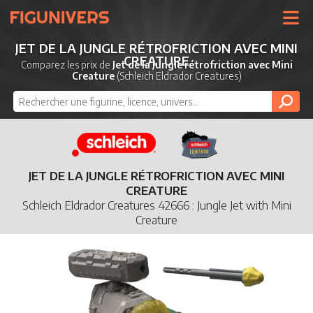
UNIVERS
JET DE LA JUNGLE RÉTROFRICTION AVEC MINI
CREATURE
LICENCES
Comparez les prix de
Jet de la Jungle rétrofriction avec Mini
Creature
(Schleich Eldrador Creatures)
MARQUES
NOUVEAUTÉS
DERNIERS AJOUTS
JET DE LA JUNGLE RÉTROFRICTION AVEC MINI
CREATURE
Schleich Eldrador Creatures 42666 : Jungle Jet with Mini
Creature