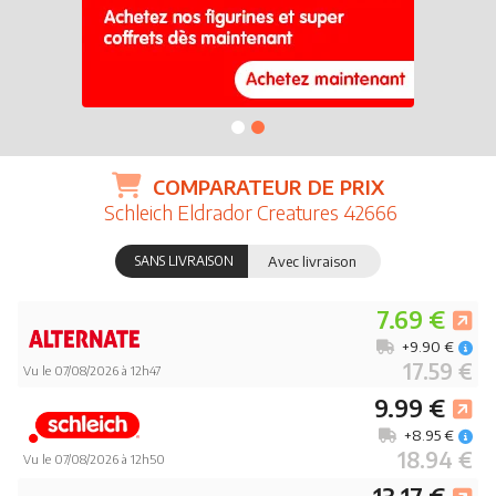
COMPARATEUR DE PRIX
Schleich Eldrador Creatures 42666
SANS LIVRAISON
Avec livraison
7.69 €
+9.90 €
17.59 €
Vu le 07/08/2026 à 12h47
9.99 €
+8.95 €
18.94 €
Vu le 07/08/2026 à 12h50