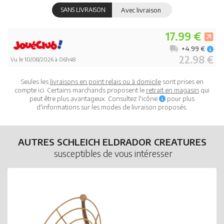
SANS LIVRAISON
Avec livraison
17.99 €
+4.99 €
22.98 €
Vu le 10/08/2026 à 06h48
Seules les
livraisons en point relais ou à domicile
sont prises en
compte ici. Certains marchands proposent le
retrait en magasin
qui
peut être plus avantageux. Consultez l'icône
pour plus
d'informations sur les modes de livraison proposés.
AUTRES SCHLEICH ELDRADOR CREATURES
susceptibles de vous intéresser