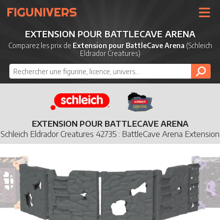
UNIVERS
EXTENSION POUR BATTLECAVE ARENA
LICENCES
Comparez les prix de
Extension pour BattleCave Arena
(Schleich
Eldrador Creatures)
MARQUES
NOUVEAUTÉS
DERNIERS AJOUTS
EXTENSION POUR BATTLECAVE ARENA
Schleich Eldrador Creatures 42735 : BattleCave Arena Extension