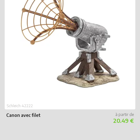
S
B
Schleich 42222
Canon avec filet
20.49 €