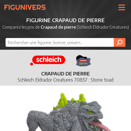
UNIVERS
FIGURINE CRAPAUD DE PIERRE
LICENCES
Comparez les prix de
Crapaud de pierre
(Schleich Eldrador Creatures)
MARQUES
NOUVEAUTÉS
DERNIERS AJOUTS
CRAPAUD DE PIERRE
Schleich Eldrador Creatures 70857 : Stone toad