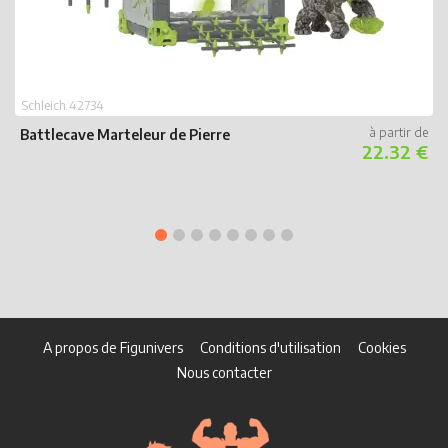
Schleich 42734
S
Battlecave Marteleur de Pierre
22.32 €
B
A propos de Figunivers
Conditions d'utilisation
Cookies
Nous contacter