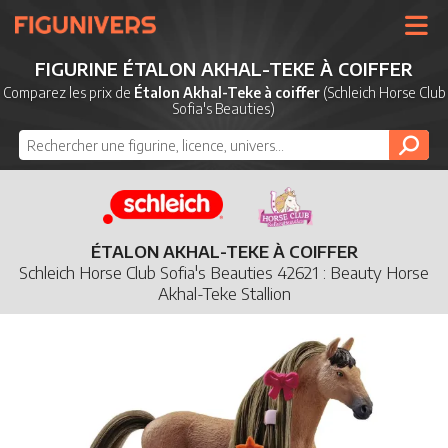
UNIVERS
FIGURINE ÉTALON AKHAL-TEKE À COIFFER
LICENCES
Comparez les prix de
Étalon Akhal-Teke à coiffer
(Schleich Horse Club
Sofia's Beauties)
MARQUES
NOUVEAUTÉS
DERNIERS AJOUTS
ÉTALON AKHAL-TEKE À COIFFER
Schleich Horse Club Sofia's Beauties 42621 : Beauty Horse
Akhal-Teke Stallion