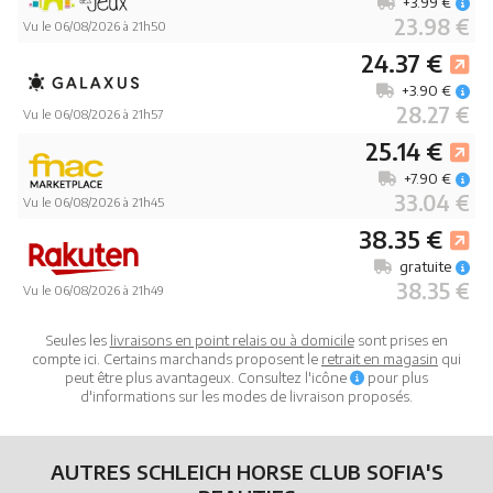
+3.99 €
23.98 €
Vu le 06/08/2026 à 21h50
24.37 €
+3.90 €
28.27 €
Vu le 06/08/2026 à 21h57
25.14 €
+7.90 €
33.04 €
Vu le 06/08/2026 à 21h45
38.35 €
gratuite
38.35 €
Vu le 06/08/2026 à 21h49
Seules les
livraisons en point relais ou à domicile
sont prises en
compte ici. Certains marchands proposent le
retrait en magasin
qui
peut être plus avantageux. Consultez l'icône
pour plus
d'informations sur les modes de livraison proposés.
AUTRES SCHLEICH HORSE CLUB SOFIA'S