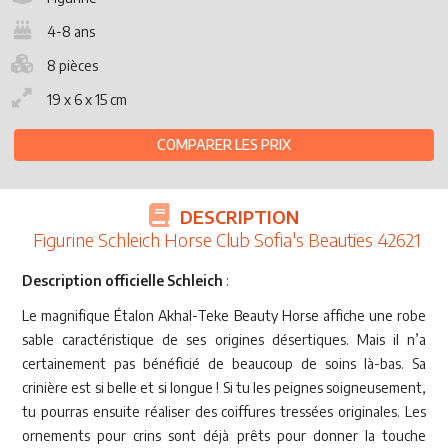
4-8 ans
8 pièces
19 x 6 x 15 cm
COMPARER LES PRIX
DESCRIPTION
Figurine Schleich Horse Club Sofia's Beauties 42621
Description officielle Schleich
:
Le magnifique Étalon Akhal-Teke Beauty Horse affiche une robe
sable caractéristique de ses origines désertiques. Mais il n’a
certainement pas bénéficié de beaucoup de soins là-bas. Sa
crinière est si belle et si longue ! Si tu les peignes soigneusement,
tu pourras ensuite réaliser des coiffures tressées originales. Les
ornements pour crins sont déjà prêts pour donner la touche