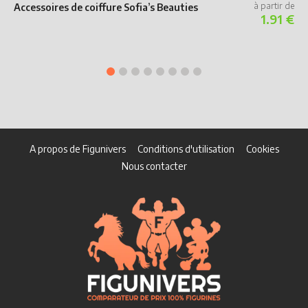
Accessoires de coiffure Sofia’s Beauties
1.91 €
S
C
A propos de Figunivers
Conditions d'utilisation
Cookies
Nous contacter