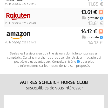
11.69 €
Vu le 05/08/2026 à 21h45
13.61 €
gratuite
13.61 €
Vu le 05/08/2026 à 21h49
14.12 €
gratuite
14.12 €
Vu le 05/08/2026 à 21h42
Seules les
livraisons en point relais ou à domicile
sont prises en
compte ici. Certains marchands proposent le
retrait en magasin
qui
peut être plus avantageux. Consultez l'icône
pour plus
d'informations sur les modes de livraison proposés.
AUTRES SCHLEICH HORSE CLUB
susceptibles de vous intéresser