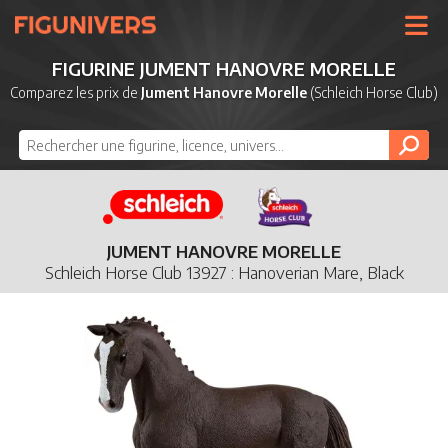
UNIVERS
FIGURINE JUMENT HANOVRE MORELLE
LICENCES
Comparez les prix de
Jument Hanovre Morelle
(Schleich Horse Club)
MARQUES
NOUVEAUTÉS
DERNIERS AJOUTS
JUMENT HANOVRE MORELLE
Schleich Horse Club 13927 : Hanoverian Mare, Black