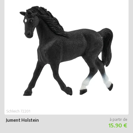
Schleich 72201
Jument Holstein
15.90 €
S