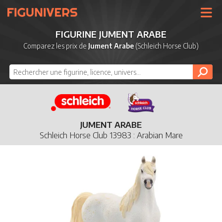
UNIVERS
FIGURINE JUMENT ARABE
LICENCES
Comparez les prix de
Jument Arabe
(Schleich Horse Club)
MARQUES
NOUVEAUTÉS
DERNIERS AJOUTS
JUMENT ARABE
Schleich Horse Club 13983 : Arabian Mare