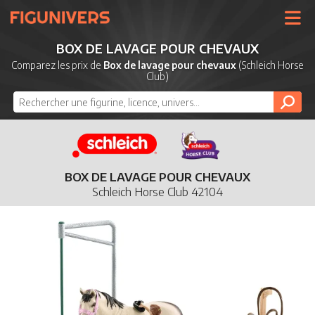
UNIVERS
BOX DE LAVAGE POUR CHEVAUX
LICENCES
Comparez les prix de
Box de lavage pour chevaux
(Schleich Horse
Club)
MARQUES
NOUVEAUTÉS
DERNIERS AJOUTS
BOX DE LAVAGE POUR CHEVAUX
Schleich Horse Club 42104