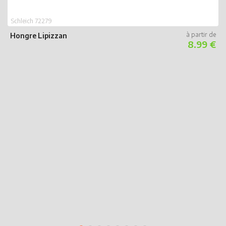
S
Schleich 72279
P
Hongre Lipizzan
8.99 €