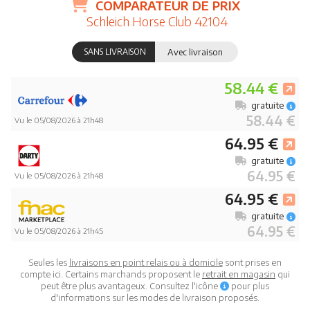
COMPARATEUR DE PRIX
Schleich Horse Club 42104
SANS LIVRAISON
Avec livraison
58.44 €
gratuite
58.44 €
Vu le 05/08/2026 à 21h48
64.95 €
gratuite
64.95 €
Vu le 05/08/2026 à 21h48
64.95 €
gratuite
64.95 €
Vu le 05/08/2026 à 21h45
Seules les
livraisons en point relais ou à domicile
sont prises en
compte ici. Certains marchands proposent le
retrait en magasin
qui
peut être plus avantageux. Consultez l'icône
pour plus
d'informations sur les modes de livraison proposés.