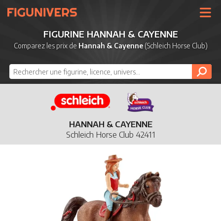
UNIVERS
FIGURINE HANNAH & CAYENNE
LICENCES
Comparez les prix de
Hannah & Cayenne
(Schleich Horse Club)
MARQUES
NOUVEAUTÉS
DERNIERS AJOUTS
HANNAH & CAYENNE
Schleich Horse Club 42411