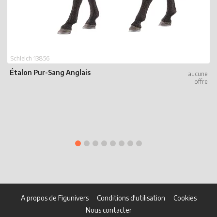
Schleich 13856
Étalon Pur-Sang Anglais
S
P
A propos de Figunivers
Conditions d'utilisation
Cookies
Nous contacter