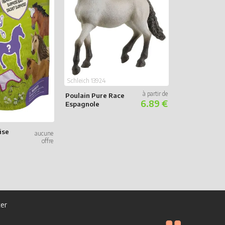
Schleich 42570
Accessoires 
Soins Animali
Schleich 13924
Poulain Pure Race
6.89 €
Espagnole
ise
er