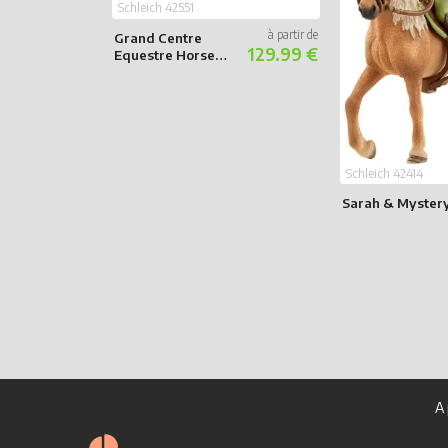
Schleich 42551
Grand Centre
129.99 €
Equestre Horse
Club de Lakeside
Schleich 42414
Sarah & Myster
A 