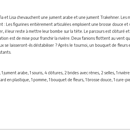
fia et Lisa chevauchent une jument arabe et une jument Trakehner. Les mu
 : Les figurines entièrement articulées emploient une brosse douce et 
er, il leur reste à mettre leur bombe sur la tête. Le parcours est clôturé
ion est de mise pour franchir la rivière. Deux fanions flottent au vent quan
ux se laisseront-ils déstabiliser ? Après le tournoi, un bouquet de fleurs
stants.
 1 jument arabe, 1 souris, 4 clôtures, 2 brides avec rênes, 2 selles, 1 rivière,
anard en plastique, 1 pomme, 1 bouquet de fleurs, 1 brosse douce, 1 cure-pi