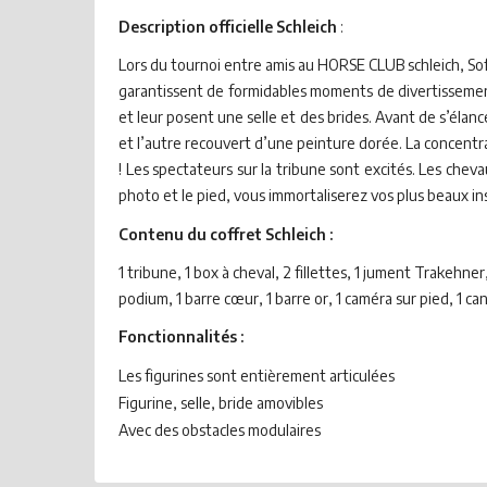
Description officielle Schleich
:
Lors du tournoi entre amis au HORSE CLUB schleich, So
garantissent de formidables moments de divertissement
et leur posent une selle et des brides. Avant de s’élanc
et l’autre recouvert d’une peinture dorée. La concentrat
! Les spectateurs sur la tribune sont excités. Les cheva
photo et le pied, vous immortaliserez vos plus beaux in
Contenu du coffret Schleich :
1 tribune, 1 box à cheval, 2 fillettes, 1 jument Trakehner,
podium, 1 barre cœur, 1 barre or, 1 caméra sur pied, 1 c
Fonctionnalités :
Les figurines sont entièrement articulées
Figurine, selle, bride amovibles
Avec des obstacles modulaires