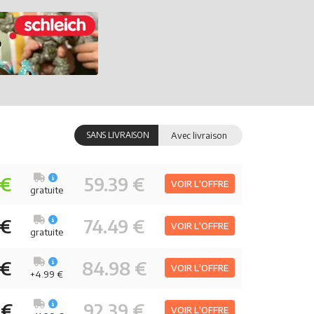
SANS LIVRAISON
Avec livraison
 €
59.39 €
VOIR L'OFFRE
gratuite
 €
74.49 €
VOIR L'OFFRE
gratuite
 €
84.98 €
VOIR L'OFFRE
+4.99 €
 €
92.39 €
VOIR L'OFFRE