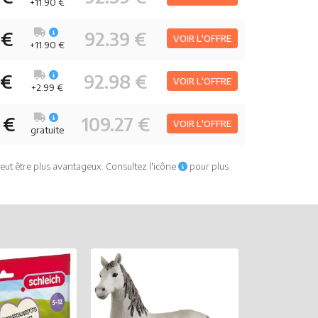
+11.90 €
 €
92.39 €
VOIR L'OFFRE
+11.90 €
 €
92.98 €
VOIR L'OFFRE
+2.99 €
 €
109.27 €
VOIR L'OFFRE
gratuite
eut être plus avantageux. Consultez l'icône
pour plus