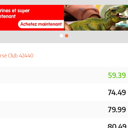
orse Club 42440
59.39
74.49
79.99
80.49