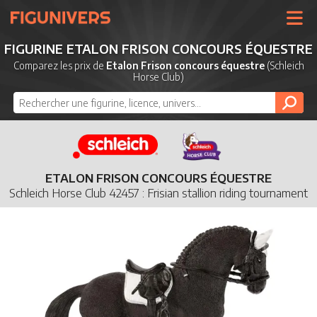
UNIVERS
FIGURINE ETALON FRISON CONCOURS ÉQUESTRE
LICENCES
Comparez les prix de
Etalon Frison concours équestre
(Schleich
Horse Club)
MARQUES
NOUVEAUTÉS
DERNIERS AJOUTS
ETALON FRISON CONCOURS ÉQUESTRE
Schleich Horse Club 42457 : Frisian stallion riding tournament