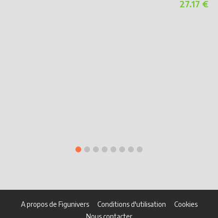
27.17 €
S
J
A propos de Figunivers
Conditions d'utilisation
Cookies
Nous contacter