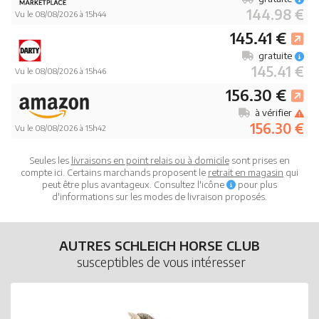
144.98 €
Vu le 08/08/2026 à 15h44
145.41 €
gratuite
145.41 €
Vu le 08/08/2026 à 15h46
156.30 €
à vérifier
156.30 €
Vu le 08/08/2026 à 15h42
Seules les
livraisons en point relais ou à domicile
sont prises en
compte ici. Certains marchands proposent le
retrait en magasin
qui
peut être plus avantageux. Consultez l'icône
pour plus
d'informations sur les modes de livraison proposés.
AUTRES SCHLEICH HORSE CLUB
susceptibles de vous intéresser