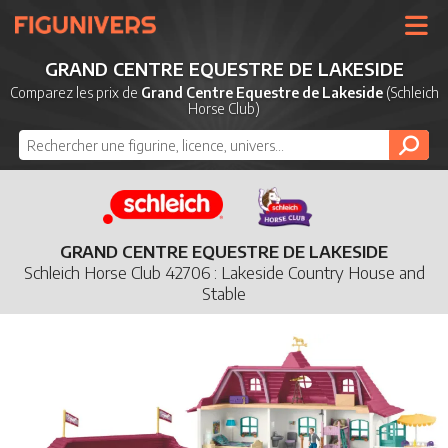
UNIVERS
GRAND CENTRE EQUESTRE DE LAKESIDE
LICENCES
Comparez les prix de
Grand Centre Equestre de Lakeside
(Schleich
Horse Club)
MARQUES
NOUVEAUTÉS
DERNIERS AJOUTS
GRAND CENTRE EQUESTRE DE LAKESIDE
Schleich Horse Club 42706 : Lakeside Country House and
Stable