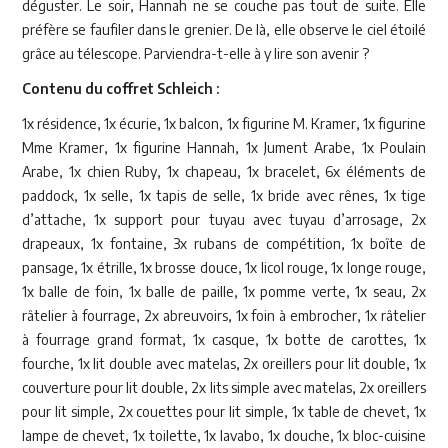
déguster. Le soir, Hannah ne se couche pas tout de suite. Elle
préfère se faufiler dans le grenier. De là, elle observe le ciel étoilé
grâce au télescope. Parviendra-t-elle à y lire son avenir ?
Contenu du coffret Schleich :
1x résidence, 1x écurie, 1x balcon, 1x figurine M. Kramer, 1x figurine
Mme Kramer, 1x figurine Hannah, 1x Jument Arabe, 1x Poulain
Arabe, 1x chien Ruby, 1x chapeau, 1x bracelet, 6x éléments de
paddock, 1x selle, 1x tapis de selle, 1x bride avec rênes, 1x tige
d’attache, 1x support pour tuyau avec tuyau d’arrosage, 2x
drapeaux, 1x fontaine, 3x rubans de compétition, 1x boîte de
pansage, 1x étrille, 1x brosse douce, 1x licol rouge, 1x longe rouge,
1x balle de foin, 1x balle de paille, 1x pomme verte, 1x seau, 2x
râtelier à fourrage, 2x abreuvoirs, 1x foin à embrocher, 1x râtelier
à fourrage grand format, 1x casque, 1x botte de carottes, 1x
fourche, 1x lit double avec matelas, 2x oreillers pour lit double, 1x
couverture pour lit double, 2x lits simple avec matelas, 2x oreillers
pour lit simple, 2x couettes pour lit simple, 1x table de chevet, 1x
lampe de chevet, 1x toilette, 1x lavabo, 1x douche, 1x bloc-cuisine