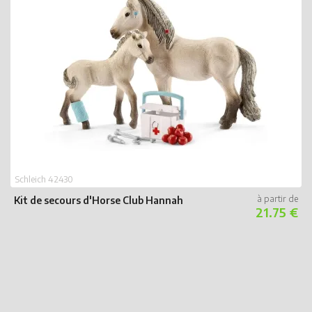
S
L
Schleich 42430
Kit de secours d'Horse Club Hannah
21.75 €