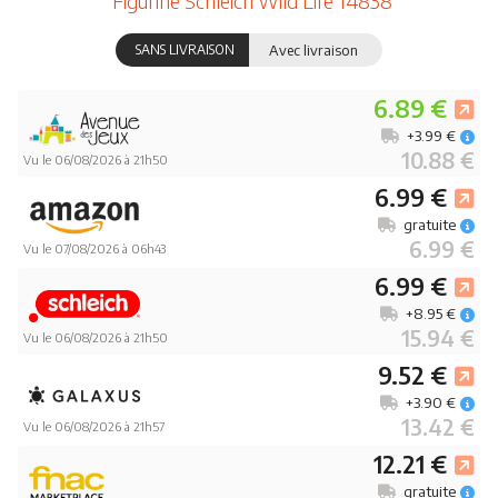
Figurine Schleich Wild Life 14838
SANS LIVRAISON
Avec livraison
6.89 €
+3.99 €
10.88 €
Vu le 06/08/2026 à 21h50
6.99 €
gratuite
6.99 €
Vu le 07/08/2026 à 06h43
6.99 €
+8.95 €
15.94 €
Vu le 06/08/2026 à 21h50
9.52 €
+3.90 €
13.42 €
Vu le 06/08/2026 à 21h57
12.21 €
gratuite