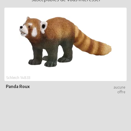
Schleich 14833
Panda Roux
S
G