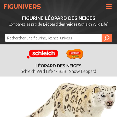
UNIVERS
FIGURINE LÉOPARD DES NEIGES
LICENCES
Comparez les prix de
Léopard des neiges
(Schleich Wild Life)
MARQUES
NOUVEAUTÉS
DERNIERS AJOUTS
LÉOPARD DES NEIGES
Schleich Wild Life 14838 : Snow Leopard