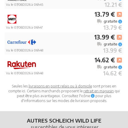
12.21 €
Vu le 07/08/2026 à 06h45
13.79 €
gratuite
13.79 €
Vu le 07/08/2026 à 06h47
13.99 €
gratuite
13.99 €
Vu le 07/08/2026 à 06h48
14.62 €
gratuite
14.62 €
Vu le 07/08/2026 à 06h48
Seules les
livraisons en point relais ou à domicile
sont prises en
compte ici. Certains marchands proposent le
retrait en magasin
qui
peut être plus avantageux. Consultez l'icône
pour plus
d'informations sur les modes de livraison proposés.
AUTRES SCHLEICH WILD LIFE
susceptibles de vous intéresser