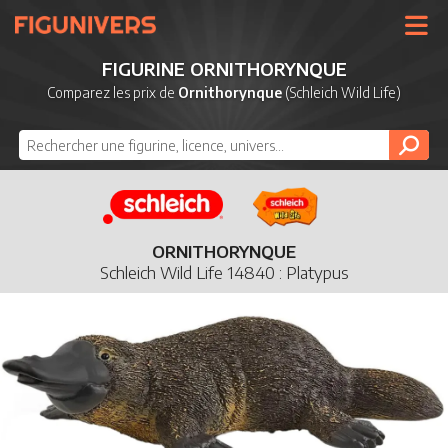
UNIVERS
FIGURINE ORNITHORYNQUE
LICENCES
Comparez les prix de
Ornithorynque
(Schleich Wild Life)
MARQUES
NOUVEAUTÉS
DERNIERS AJOUTS
ORNITHORYNQUE
Schleich Wild Life 14840 : Platypus