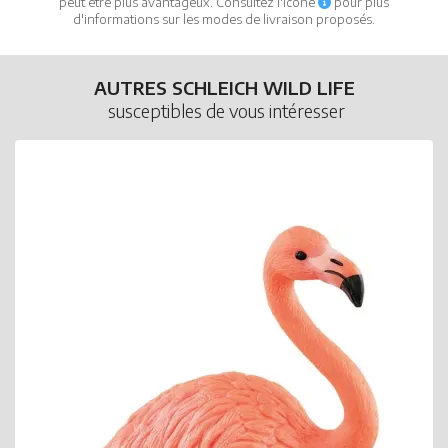
peut être plus avantageux. Consultez l'icône
pour plus
d'informations sur les modes de livraison proposés.
AUTRES SCHLEICH WILD LIFE
susceptibles de vous intéresser
S
C