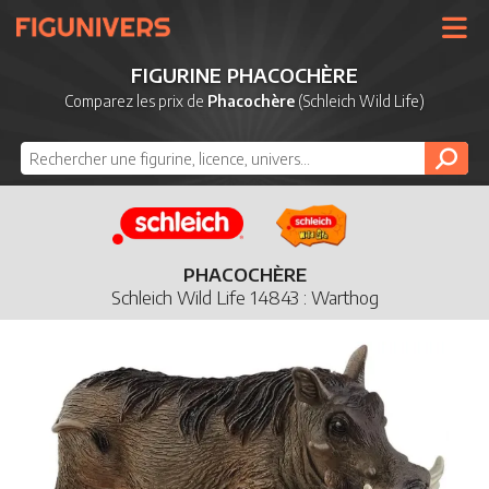
UNIVERS
FIGURINE PHACOCHÈRE
LICENCES
Comparez les prix de
Phacochère
(Schleich Wild Life)
MARQUES
NOUVEAUTÉS
DERNIERS AJOUTS
PHACOCHÈRE
Schleich Wild Life 14843 : Warthog