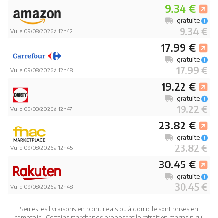
9.34 €
gratuite
9.34 €
Vu le 09/08/2026 à 12h42
17.99 €
gratuite
17.99 €
Vu le 09/08/2026 à 12h48
19.22 €
gratuite
19.22 €
Vu le 09/08/2026 à 12h47
23.82 €
gratuite
23.82 €
Vu le 09/08/2026 à 12h45
30.45 €
gratuite
30.45 €
Vu le 09/08/2026 à 12h48
Seules les
livraisons en point relais ou à domicile
sont prises en
compte ici. Certains marchands proposent le
retrait en magasin
qui