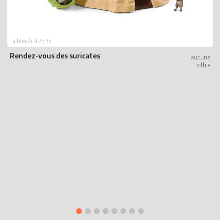
Schleich 42595
Rendez-vous des suricates
S
R