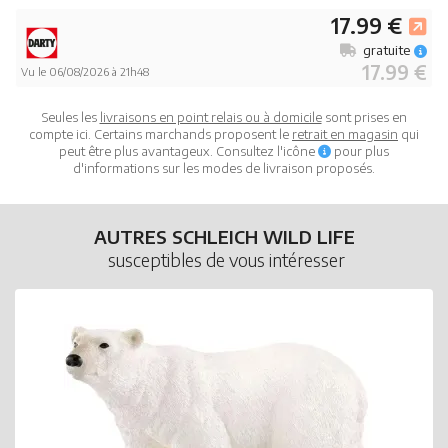
17.99 €
gratuite
17.99 €
Vu le 06/08/2026 à 21h48
Seules les
livraisons en point relais ou à domicile
sont prises en
compte ici. Certains marchands proposent le
retrait en magasin
qui
peut être plus avantageux. Consultez l'icône
pour plus
d'informations sur les modes de livraison proposés.
AUTRES SCHLEICH WILD LIFE
susceptibles de vous intéresser