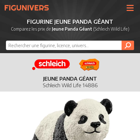
UNIVERS
FIGURINE JEUNE PANDA GÉANT
LICENCES
Comparez les prix de
Jeune Panda Géant
(Schleich Wild Life)
MARQUES
NOUVEAUTÉS
DERNIERS AJOUTS
JEUNE PANDA GÉANT
Schleich Wild Life 14886