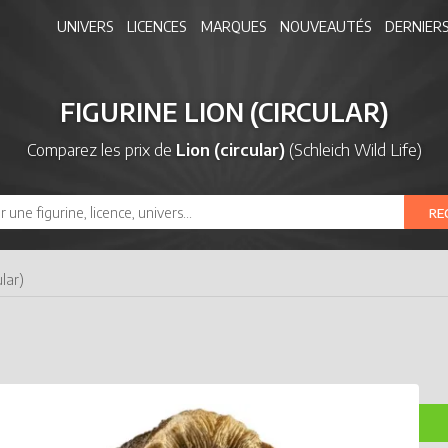
UNIVERS
LICENCES
MARQUES
NOUVEAUTÉS
DERNIERS
FIGURINE LION (CIRCULAR)
Comparez les prix de
Lion (circular)
(Schleich Wild Life)
RE
ular)