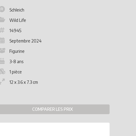
Schleich
Wild Life
14945
Septembre 2024
Figurine
3-8 ans
1 pièce
12 x 3.6 x 7.3 cm
COMPARER LES PRIX