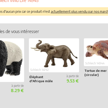
hleich Wild Life 14945
 d'aucun prix car ce produit n'est
actuellement plus vendu par nos marc
les de vous intéresser
Schleich 14944
Schleich 14762
Tortue de mer
(circular)
Éléphant
9.53 €
d'Afrique mâle
8.29 €