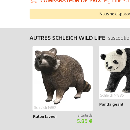
COMPARATEUR DE PRIX
Figurine Sc
Nous ne disposons
AUTRES SCHLEICH WILD LIFE
susceptib
Schleich 14885
Panda géant
Schleich 14937
Raton laveur
5.89 €