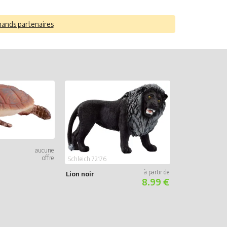
hands partenaires
Schleich 14780
Schleich 72176
Pygargue à T
Lion noir
8.99 €
Blanche