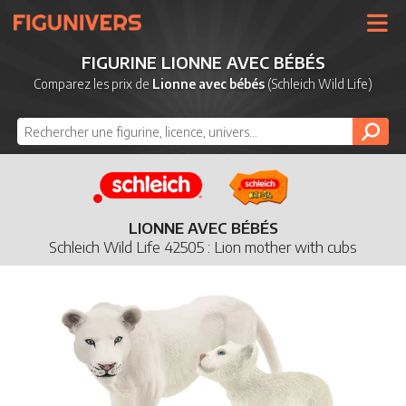
UNIVERS
FIGURINE LIONNE AVEC BÉBÉS
LICENCES
Comparez les prix de
Lionne avec bébés
(Schleich Wild Life)
MARQUES
NOUVEAUTÉS
DERNIERS AJOUTS
LIONNE AVEC BÉBÉS
Schleich Wild Life 42505 : Lion mother with cubs