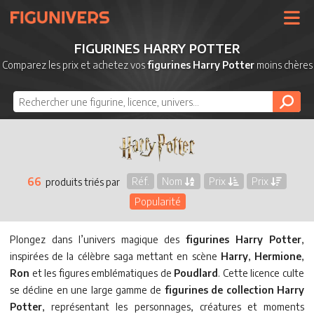
UNIVERS
FIGURINES HARRY POTTER
LICENCES
Comparez les prix et achetez vos
figurines Harry Potter
moins chères
MARQUES
NOUVEAUTÉS
DERNIERS AJOUTS
66
Réf.
Nom
Prix
Prix
produits triés par
Popularité
Plongez dans l’univers magique des
figurines Harry Potter
,
inspirées de la célèbre saga mettant en scène
Harry
,
Hermione
,
Ron
et les figures emblématiques de
Poudlard
. Cette licence culte
se décline en une large gamme de
figurines de collection Harry
Potter
, représentant les personnages, créatures et moments