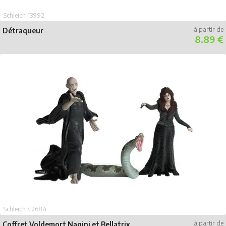
Schleich 13992
Détraqueur
8.89 €
Schleich 42684
Coffret Voldemort Nagini et Bellatrix