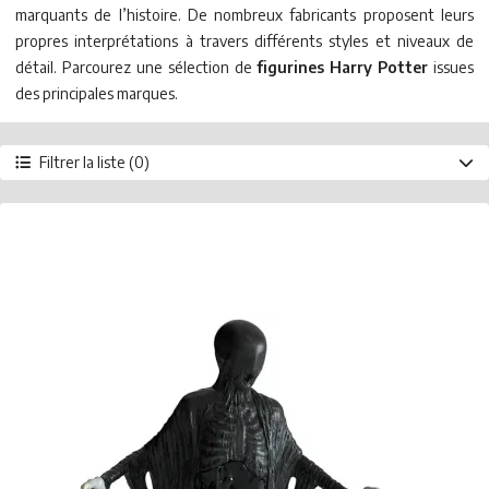
marquants de l’histoire. De nombreux fabricants proposent leurs
propres interprétations à travers différents styles et niveaux de
détail. Parcourez une sélection de
figurines Harry Potter
issues
des principales marques.
Filtrer la liste (0)
Marque
Banpresto
Enesco
Schleich
Type de produit
Calendrier de l'Avent
Figurine
Année
2026
2025
2024
2023
2021
2020
Prix
- de 10 €
de 10 à 20 €
de 20 à 50 €
+ de 50 €