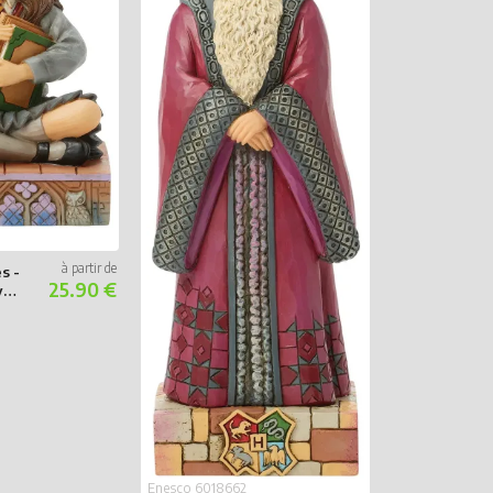
Enesco 601838
Sirius Black
Patmol
s -
25.90 €
y
Enesco 6018662