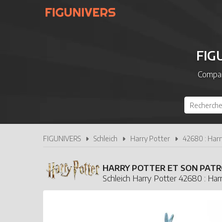
FIG
Compar
FIGUNIVERS
Schleich
Harry Potter
42680 : Harr
HARRY POTTER ET SON PAT
Schleich Harry Potter 42680 : Har