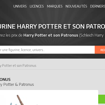
UNIVERS
LICENCES
MARQUES
NOUVEAUTÉS
DERNIERS
URINE HARRY POTTER ET SON PATR
ez les prix de
Harry Potter et son Patronus
(Schleich Harry 
RE
y Potter et son Patronus
RONUS
ry Potter & Patronus