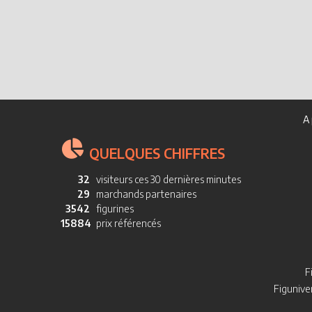
A 
QUELQUES CHIFFRES
32
visiteurs ces 30 dernières minutes
29
marchands partenaires
3542
figurines
15884
prix référencés
F
Figuniver