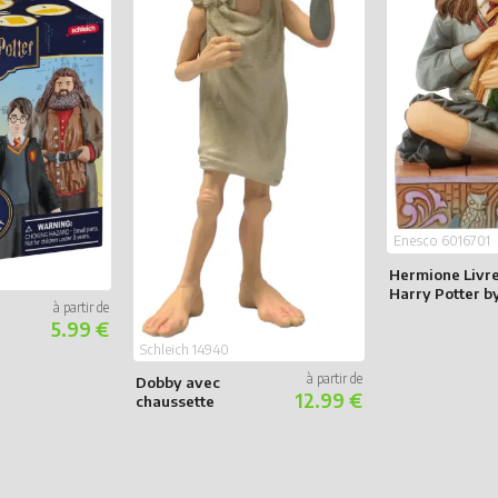
Enesco 6016701
Hermione Livre
Harry Potter b
Jim Shore
5.99 €
Schleich 14940
Dobby avec
12.99 €
chaussette