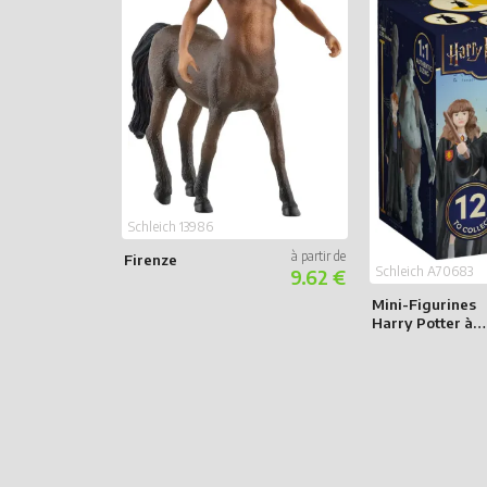
Schleich 13986
Firenze
Schleich A70683
9.62 €
Mini-Figurines
Harry Potter à
collectionner
Série 1