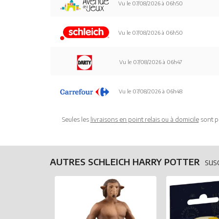
Vu le 07/08/2026 à 06h50
Vu le 07/08/2026 à 06h50
Vu le 07/08/2026 à 06h47
Vu le 07/08/2026 à 06h48
Seules les
livraisons en point relais ou à domicile
sont p
AUTRES SCHLEICH HARRY POTTER
sus