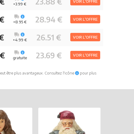
 €
23.88 €
VOIR L'OFFRE
+3.99 €
 €
28.94 €
VOIR L'OFFRE
+8.95 €
 €
26.51 €
VOIR L'OFFRE
+4.99 €
 €
23.69 €
VOIR L'OFFRE
gratuite
eut être plus avantageux. Consultez l'icône
pour plus